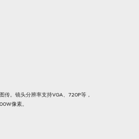
线图传。镜头分辨率支持VGA、720P等，
000W像素。