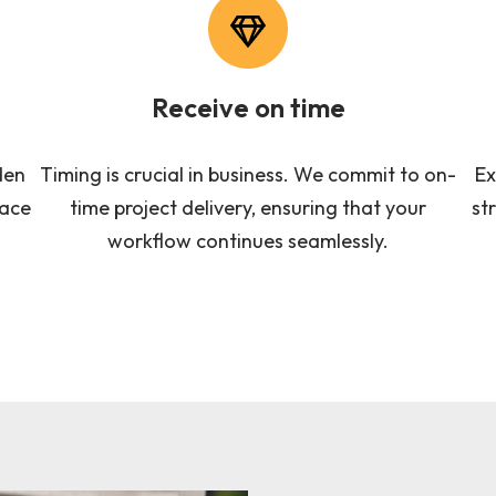
Receive on time
den
Timing is crucial in business. We commit to on-
Ex
eace
time project delivery, ensuring that your
st
workflow continues seamlessly.